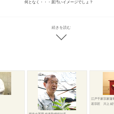
何となく・・・居汚いイメージでしょ？
続きを読む
江戸千家宗家蓮
若宗匠 川上 紹
堀井七茗園 代表取締役社長