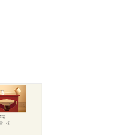
華菴
雪 様