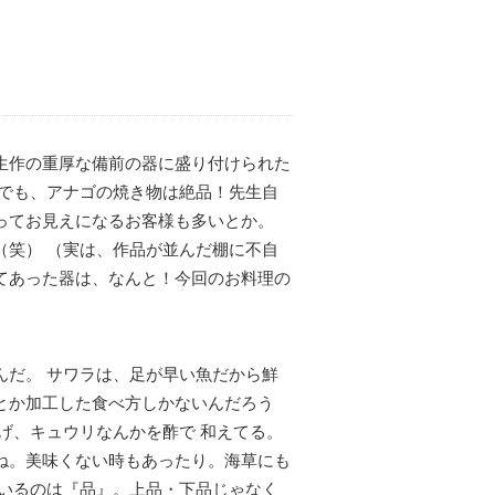
生作の重厚な備前の器に盛り付けられた
かでも、アナゴの焼き物は絶品！先生自
ってお見えになるお客様も多いとか。
（笑） （実は、作品が並んだ棚に不自
てあった器は、なんと！今回のお料理の
んだ。 サワラは、足が早い魚だから鮮
とか加工した食べ方しかないんだろう
げ、キュウリなんかを酢で 和えてる。
ね。美味くない時もあったり。海草にも
ているのは『品』。上品・下品じゃなく