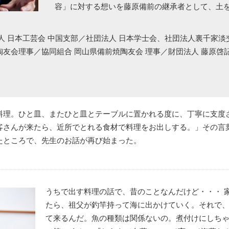
容」に対する想いを藤原備前の継承者として、土
人 日本工芸会 中国支部／社団法人 日本学士会、社団法人裏千家淡交
理事／協同組合 岡山県備前焼陶友会 理事／財団法人 藤原啓記念館理事長／H
料理。ひと皿、またひと皿とテーブルに置かれる度に、丁寧に支度
客さんが来たら、近所でとれる食材で料理をお出しする。」その言
たところで、先生のお話が再び始まった。
うちで出す料理の話で、昔のことなんだけど・・・ 
たら、祖父が釣竿持って海に出かけていく。それで
て来るんだ。魚の種類は関係ないの。煮付けにしち