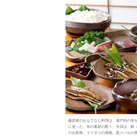
藤原家のおもてなし料理は、瀬戸内の幸
に使った、旬の素材の数々。今回は、鰆
のお刺身、イイダコの煮物、黒メバルの