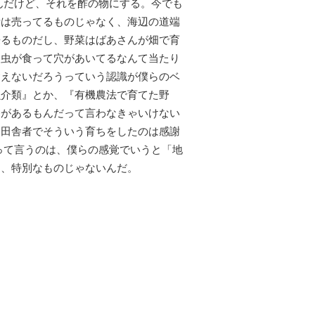
んだけど、それを酢の物にする。今でも
昔は売ってるものじゃなく、海辺の道端
来るものだし、野菜はばあさんが畑で育
、虫が食って穴があいてるなんて当たり
食えないだろうっていう認識が僕らのベ
魚介類』とか、『有機農法で育てた野
養があるもんだって言わなきゃいけない
も田舎者でそういう育ちをしたのは感謝
って言うのは、僕らの感覚でいうと「地
ら、特別なものじゃないんだ。