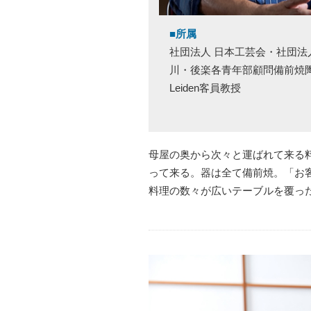
■所属
社団法人 日本工芸会・社団法
川・後楽各青年部顧問備前焼陶友会
Leiden客員教授
母屋の奥から次々と運ばれて来る
って来る。器は全て備前焼。「お
料理の数々が広いテーブルを覆っ