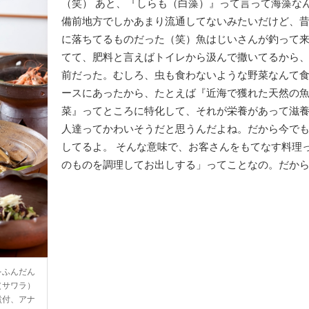
（笑） あと、『しらも（白藻）』って言って海藻な
備前地方でしかあまり流通してないみたいだけど、
に落ちてるものだった（笑）魚はじいさんが釣って
てて、肥料と言えばトイレから汲んで撒いてるから
前だった。むしろ、虫も食わないような野菜なんて
ースにあったから、たとえば『近海で獲れた天然の
菜』ってところに特化して、それが栄養があって滋
人達ってかわいそうだと思うんだよね。だから今で
してるよ。 そんな意味で、お客さんをもてなす料理
のものを調理してお出しする」ってことなの。だか
をふんだん
（サワラ）
煮付、アナ