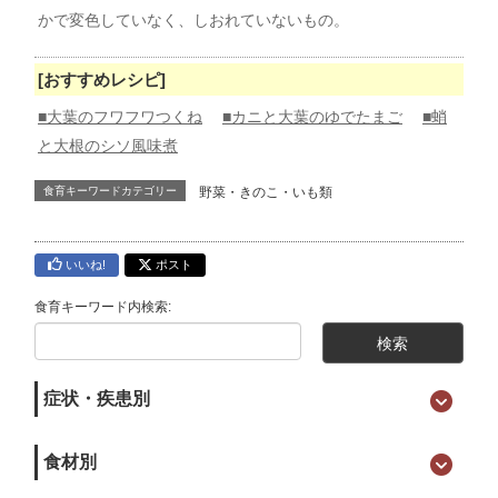
かで変色していなく、しおれていないもの。
[おすすめレシピ]
■大葉のフワフワつくね
■カニと大葉のゆでたまご
■蛸
と大根のシソ風味煮
食育キーワードカテゴリー
野菜・きのこ・いも類
いいね!
ポスト
食育キーワード内検索:
症状・疾患別
食材別