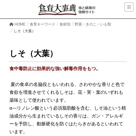
HOME
食育キーワード
食材別
野菜・きのこ・いも類
しそ（大葉）
しそ（大葉）
食中毒防止に効果的な強い解毒作用をもつ。
夏の食卓の名脇役ともいわれる、さわやかな香りと色で
食欲を増進させてくれるしそは、花・実・葉のいずれも
薬味として使われています。
α―リノレン酸という必須脂肪酸を含む、しそ油という精
油成分から生まれているしその香りは、
ガン
・
アレルギ
ー
を予防し、
動脈硬化
を防ぐはたらきがあるといわれて
います。