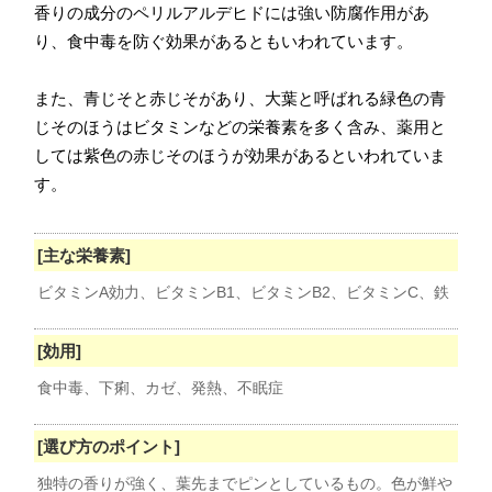
香りの成分のペリルアルデヒドには強い防腐作用があ
り、
食中毒
を防ぐ効果があるともいわれています。
また、青じそと赤じそがあり、大葉と呼ばれる緑色の青
じそのほうはビタミンなどの栄養素を多く含み、薬用と
しては紫色の赤じそのほうが効果があるといわれていま
す。
[主な栄養素]
ビタミンA効力、ビタミンB1、ビタミンB2、ビタミンC、鉄
[効用]
食中毒、下痢、カゼ、発熱、不眠症
[選び方のポイント]
独特の香りが強く、葉先までピンとしているもの。色が鮮や