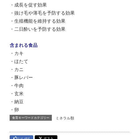
・成長を促す効果
・抜け毛や薄毛を予防する効果
・生殖機能を維持する効果
・二日酔いを予防する効果
含まれる食品
・カキ
・ほたて
・カニ
・豚レバー
・牛肉
・玄米
・納豆
・卵
食育キーワードカテゴリー
ミネラル類
いいね!
ポスト