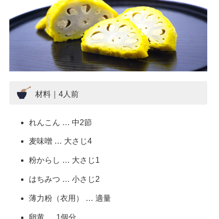
材料｜4人前
れんこん … 中2節
麦味噌 … 大さじ4
粉からし … 大さじ1
はちみつ … 小さじ2
薄力粉（衣用） … 適量
卵黄 … 1個分