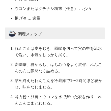
ウコンまたはクチナシ粉末（任意） … 少々
揚げ油 … 適量
調理ステップ
れんこんは皮をむき、両端を切って穴の中を流水
で洗い、水気をしっかり拭く。
麦味噌、粉からし、はちみつをよく混ぜ、れんこ
んの穴に隙間なく詰める。
詰め終えたれんこんを冷蔵庫で1〜2時間ほど寝か
せ、味をなじませる。
薄力粉・卵黄・ウコンを水で溶いた衣を作り、れ
んこんにまとわせる。