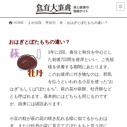
HOME
まめ知識
季節別
春
おはぎとぼたもちの違い？
おはぎとぼたもちの違い？
1年に2回、春分と秋分を中心とし
た前後7日間を彼岸といい、ご先祖
様を供養する期間にあたります。
このお彼岸に付き物なのは、邪気
を払うといわれる小豆を使った”お
はぎ”もしくは”ぼたもち”。萩の花や萩餅、牡丹餅など
とも呼ばれます。基本的にはどちらも同じものです
が、由来には諸説あります。
小豆の粒が萩の花の咲き乱れる様に似てるからおは
ぎ、または牡丹の花に見立ててぼたもちと言う説に、