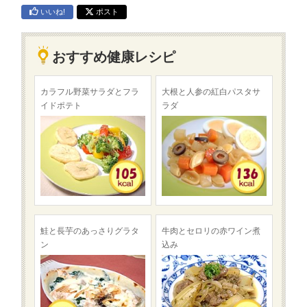
いいね!
ポスト
おすすめ健康レシピ
カラフル野菜サラダとフラ
大根と人参の紅白パスタサ
イドポテト
ラダ
鮭と長芋のあっさりグラタ
牛肉とセロリの赤ワイン煮
ン
込み