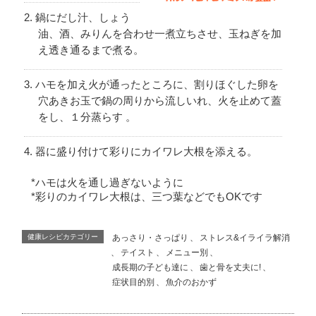
鍋にだし汁、しょう
油、酒、みりんを合わせ一煮立ちさせ、玉ねぎを加
え透き通るまで煮る。
ハモを加え火が通ったところに、割りほぐした卵を
穴あきお玉で鍋の周りから流しいれ、火を止めて蓋
をし、１分蒸らす 。
器に盛り付けて彩りにカイワレ大根を添える。
*ハモは火を通し過ぎないように
*彩りのカイワレ大根は、三つ葉などでもOKです
健康レシピカテゴリー
あっさり・さっぱり
、
ストレス&イライラ解消
、
テイスト
、
メニュー別
、
成長期の子ども達に
、
歯と骨を丈夫に!
、
症状目的別
、
魚介のおかず