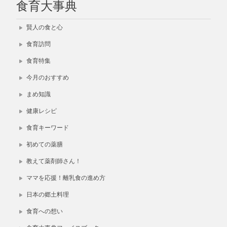
食育大事典
賢人の食と心
食育訪問
食育特集
今月のおすすめ
まめ知識
健康レシピ
食育キーワード
初めての薬膳
教えて薬剤師さん！
ママを応援！離乳食の進め方
日本の郷土料理
食育への想い