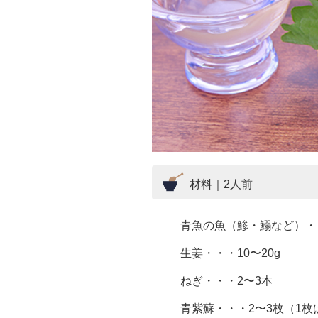
材料｜2人前
青魚の魚（鯵・鰯など）・・
生姜・・・10〜20g
ねぎ・・・2〜3本
青紫蘇・・・2〜3枚（1