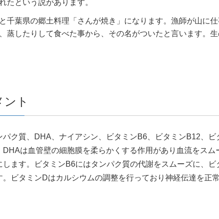
れたという説があります。
と千葉県の郷土料理「さんが焼き」になります。漁師が山に仕
、蒸したりして食べた事から、その名がついたと言います。生
メント
パク質、DHA、ナイアシン、ビタミンB6、ビタミンB12、
。DHAは血管壁の細胞膜を柔らかくする作用があり血流をスム
します。ビタミンB6にはタンパク質の代謝をスムーズに、ビタ
す。ビタミンDはカルシウムの調整を行っており神経伝達を正