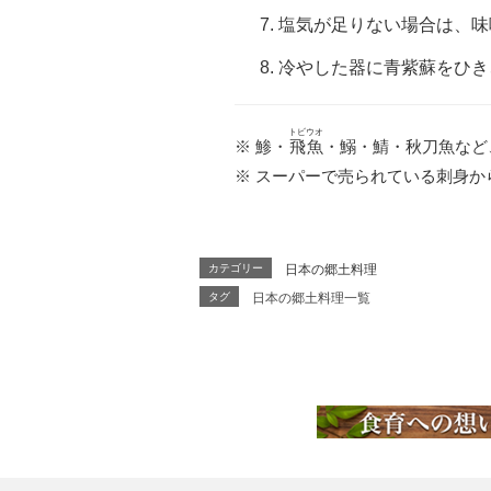
塩気が足りない場合は、味
冷やした器に青紫蘇をひき
トビ
ウオ
※ 鯵・
飛
魚
・鰯・鯖・秋刀魚など
※ スーパーで売られている刺身
カテゴリー
日本の郷土料理
タグ
日本の郷土料理一覧