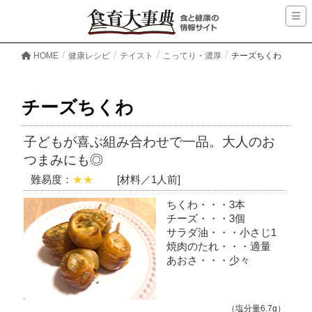
HOME
健康レシピ
テイスト
こってり・濃厚
チーズちくわ
チーズちくわ
子どもが喜ぶ組み合わせで一品。大人のお
つまみにも◎
難易度：
★★
[材料／1人前]
ちくわ・・・3本
チーズ・・・3個
サラダ油・・・小さじ1
焼肉のたれ・・・適量
あおさ・・・少々
（塩分量6.7g）