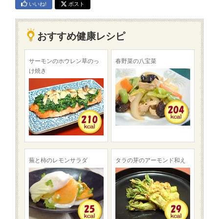
いいね!
ポスト
おすすめ健康レシピ
サーモンのホウレン草のっ
春野菜の八宝菜
け焼き
蕪と柿のレモンサラダ
タラの芽のアーモンド和え