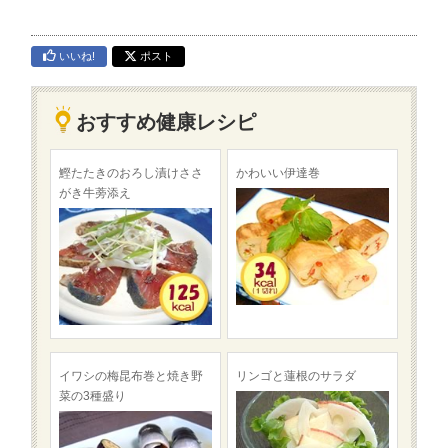
いいね!
ポスト
おすすめ健康レシピ
鰹たたきのおろし漬けささ
かわいい伊達巻
がき牛蒡添え
イワシの梅昆布巻と焼き野
リンゴと蓮根のサラダ
菜の3種盛り