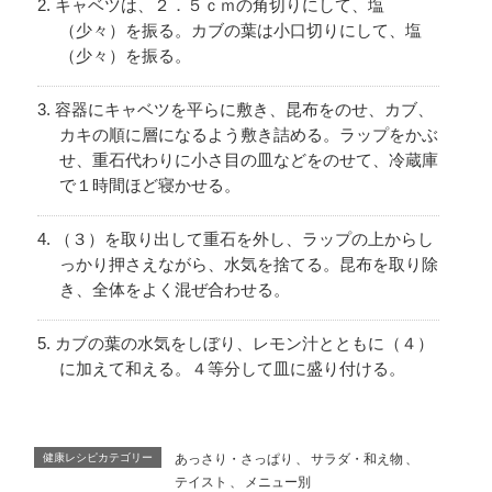
キャベツは、２．５ｃｍの角切りにして、塩
（少々）を振る。カブの葉は小口切りにして、塩
（少々）を振る。
容器にキャベツを平らに敷き、昆布をのせ、カブ、
カキの順に層になるよう敷き詰める。ラップをかぶ
せ、重石代わりに小さ目の皿などをのせて、冷蔵庫
で１時間ほど寝かせる。
（３）を取り出して重石を外し、ラップの上からし
っかり押さえながら、水気を捨てる。昆布を取り除
き、全体をよく混ぜ合わせる。
カブの葉の水気をしぼり、レモン汁とともに（４）
に加えて和える。４等分して皿に盛り付ける。
健康レシピカテゴリー
あっさり・さっぱり
、
サラダ・和え物
、
テイスト
、
メニュー別