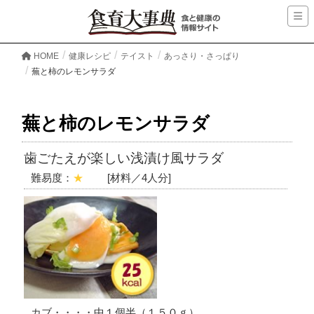
HOME
健康レシピ
テイスト
あっさり・さっぱり
蕪と柿のレモンサラダ
蕪と柿のレモンサラダ
歯ごたえが楽しい浅漬け風サラダ
難易度：
★
[材料／4人分]
カブ・・・・中１個半（１５０ｇ）