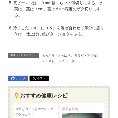
黄ピーマンは、３mm幅くらいの薄切りにする。水
菜は、茎は３cm、葉は５cm程度のザク切りにす
る。
冷ました（４）に（５）を混ぜ合わせて等分に盛り
付け、仕上げに粗びきコショウをふる。
健康レシピカテゴリー
あっさり・さっぱり
、
サラダ・和え物
、
テイスト
、
メニュー別
いいね!
ポスト
おすすめ健康レシピ
大豆とコーンとホウレン草
洋風筑前煮
のおかか和え