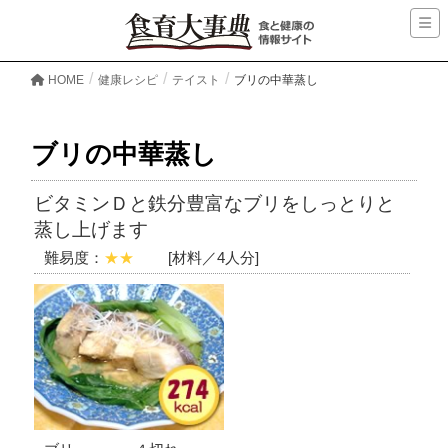
HOME
健康レシピ
テイスト
ブリの中華蒸し
ブリの中華蒸し
ビタミンＤと鉄分豊富なブリをしっとりと
蒸し上げます
難易度：
★★
[材料／4人分]