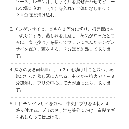
ソース、レモン汁、しょう油を混ぜ合わせてビニー
ルの袋に入れ、（１）を入れて全体になじませて、
２０分ほど漬け込む。
チンゲンサイは、長さを３等分に切り、根元部は４
つ割りにする。蒸し器を用意し、蒸気が立ったとこ
ろに、塩（少々）を振ってサラシに包んだチンゲン
サイを置き、蓋をする。２分ほど加熱して取り出
す。
深さのある耐熱皿に、（２）を漬け汁ごと並べ、蒸
気のたった蒸し器に入れる。中火から強火で７～８
分加熱し、ブリの中心まで火が通ったら、取り出
す。
皿にチンゲンサイを並べ、中央にブリを４切れずつ
盛り付ける。ブリの蒸し汁を等分にかけ、白髪ネギ
をあしらって仕上げる。