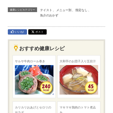
健康レシピカテゴリー
テイスト
、
メニュー別
、
指定なし
、
魚介のおかず
いいね!
ポスト
おすすめ健康レシピ
サルサ牛肉ロール巻き
大和芋のお団子入り五目汁
カリカリおあげとセロリの
マキマキ鶏肉のトマト煮込
サラダ
み