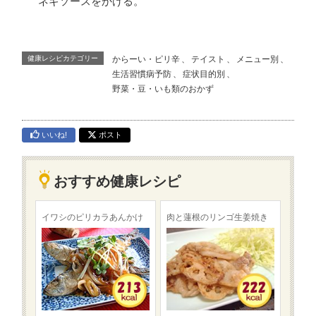
ネギソースをかける。
健康レシピカテゴリー
からーい・ピリ辛
、
テイスト
、
メニュー別
、
生活習慣病予防
、
症状目的別
、
野菜・豆・いも類のおかず
いいね!
ポスト
おすすめ健康レシピ
イワシのピリカラあんかけ
肉と蓮根のリンゴ生姜焼き