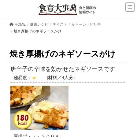
HOME
健康レシピ
テイスト
からーい・ピリ辛
焼き厚揚げのネギソースがけ
焼き厚揚げのネギソースがけ
唐辛子の辛味を効かせたネギソースです
難易度：
★
[材料／4人分]
厚揚げ・・・３００ｇ