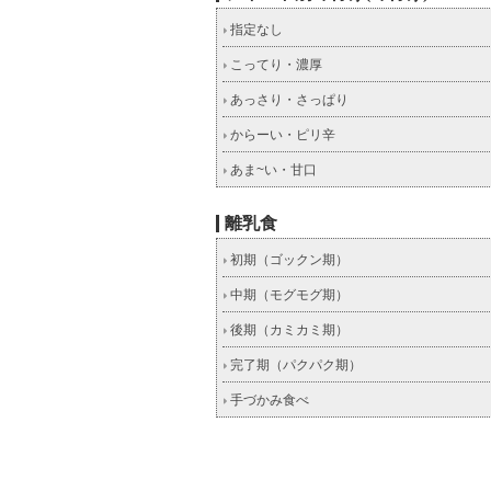
指定なし
こってり・濃厚
あっさり・さっぱり
からーい・ピリ辛
あま~い・甘口
離乳食
初期（ゴックン期）
中期（モグモグ期）
後期（カミカミ期）
完了期（パクパク期）
手づかみ食べ