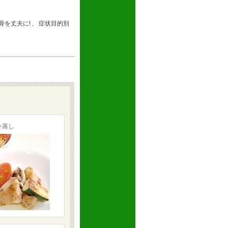
骨を丈夫に!
、
症状目的別
ン蒸し