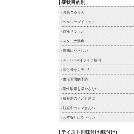
症状目的別
お肌つるりん
ヘルシーダイエット
血液サラッと
スタミナ満点
胃腸にやさしい
ストレス&イライラ解消
歯と骨を丈夫に!
生活習慣病予防
活性酸素を増やさない
成長期の子ども達に
妊娠中のママさんへ
お年寄りにやさしい
テイスト別味付け(味付け)