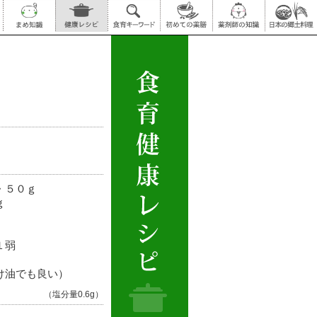
・５０ｇ
ｇ
１弱
け油でも良い）
（塩分量0.6g）