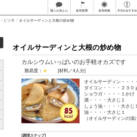
・ピリ辛
オイルサーディンと大根の炒め物
オイルサーディンと大根の炒め物
カルシウムいっぱいのお手軽オカズです
難易度：
★
[材料／4人分]
オイルサーディン・・・
ダイコン・・・・２３０
ショウガ・・・・１かけ
酒・・・・大さじ１
しょう油・・・・大さじ
油・・・・大さじ１
（オイルサーディンの漬
[調理ステップ]