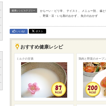
健康レシピカテゴリー
からーい・ピリ辛
、
テイスト
、
メニュー別
、
歯と
、
野菜・豆・いも類のおかず
、
魚介のおかず
いいね!
ポスト
おすすめ健康レシピ
ミルクの甘酒
鶏肉と野菜のオーブ