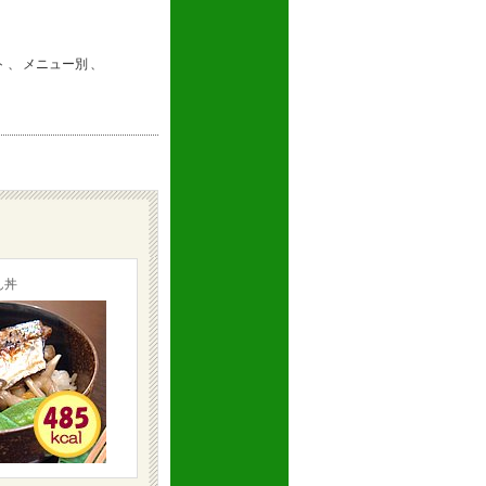
ト
、
メニュー別
、
ん丼