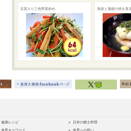
豆苗入り三色野菜炒め
海老と蓮根の焼き真
健康レシピ
日本の郷土料理
食育キーワード
食育への想い