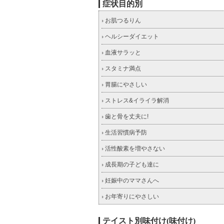
症状目的別
お肌つるりん
ヘルシーダイエット
血液サラッと
スタミナ満点
胃腸にやさしい
ストレス&イライラ解消
歯と骨を丈夫に!
生活習慣病予防
活性酸素を増やさない
成長期の子ども達に
妊娠中のママさんへ
お年寄りにやさしい
テイスト別味付け(味付け)