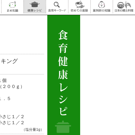
ッキング
１個
（２００ｇ）
１．５
小さじ１／２
小さじ１／２
（塩分量1g）