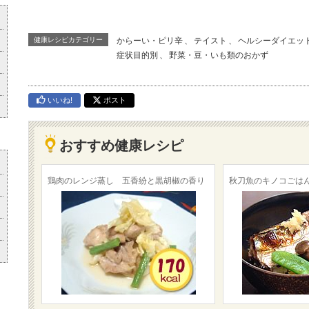
健康レシピカテゴリー
からーい・ピリ辛
、
テイスト
、
ヘルシーダイエッ
症状目的別
、
野菜・豆・いも類のおかず
いいね!
ポスト
おすすめ健康レシピ
鶏肉のレンジ蒸し 五香紛と黒胡椒の香り
秋刀魚のキノコごは