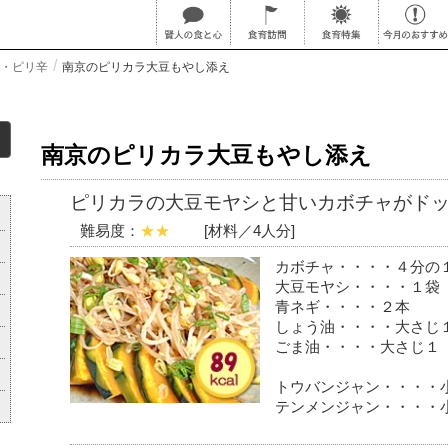
・ピリ辛
南京のピリカラ大豆もやし添え
南京のピリカラ大豆もやし添え
ピリカラの大豆モヤシと甘いカボチャがド
難易度：
★★
[材料／4人分]
カボチャ・・・・４分の
大豆モヤシ・・・・１袋
青ネギ・・・・２本
しょう油・・・・大さじ
ごま油・・・・大さじ１
トウバンジャン・・・・
テンメンジャン・・・・