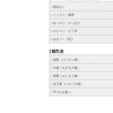
指定なし
こってり・濃厚
あっさり・さっぱり
からーい・ピリ辛
あま~い・甘口
離乳食
初期（ゴックン期）
中期（モグモグ期）
後期（カミカミ期）
完了期（パクパク期）
手づかみ食べ