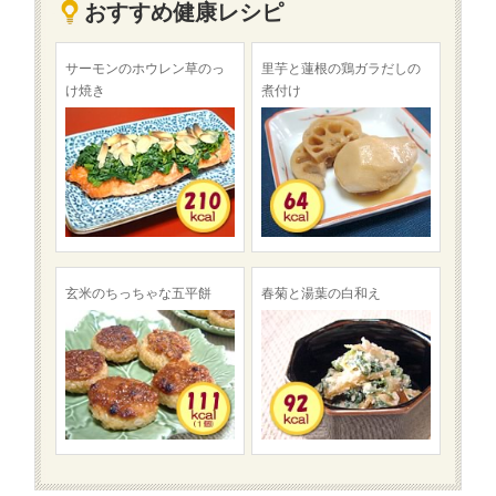
おすすめ健康レシピ
サーモンのホウレン草のっ
里芋と蓮根の鶏ガラだしの
け焼き
煮付け
玄米のちっちゃな五平餅
春菊と湯葉の白和え