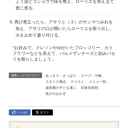
ょう油とコショウで味を整え、ローリエを加えるて
更に煮る。
再び煮立ったら、アサリと（３）のサンマつみれを
加え、アサリの口が開いたらローリエを取り出し、
火を止めて盛り付ける。
*お好みで、クレソンやゆがいたブロッコリー、カリ
フラワーなどを添えて、パルメザンチーズと刻みパセ
リを散らしましょう 。
健康レシピカテゴリー
あっさり・さっぱり
、
スープ・汁物
、
スタミナ満点
、
テイスト
、
メニュー別
、
成長期の子ども達に
、
症状目的別
、
魚介のおかず
いいね!
ポスト