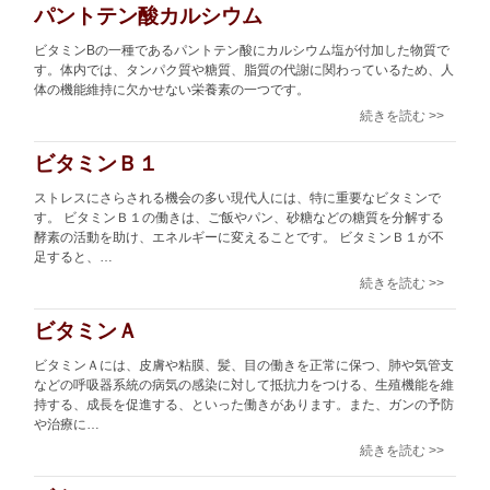
パントテン酸カルシウム
ビタミンBの一種であるパントテン酸にカルシウム塩が付加した物質で
す。体内では、タンパク質や糖質、脂質の代謝に関わっているため、人
体の機能維持に欠かせない栄養素の一つです。
続きを読む >>
ビタミンＢ１
ストレスにさらされる機会の多い現代人には、特に重要なビタミンで
す。 ビタミンＢ１の働きは、ご飯やパン、砂糖などの糖質を分解する
酵素の活動を助け、エネルギーに変えることです。 ビタミンＢ１が不
足すると、…
続きを読む >>
ビタミンＡ
ビタミンＡには、皮膚や粘膜、髪、目の働きを正常に保つ、肺や気管支
などの呼吸器系統の病気の感染に対して抵抗力をつける、生殖機能を維
持する、成長を促進する、といった働きがあります。また、ガンの予防
や治療に…
続きを読む >>