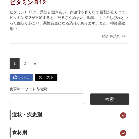
ビタミンＢ12
ビタミンＢ12は、葉酸と働きあい、赤血球を作り出す役割があります。
ビタミンB12が不足すると、だるさやめまい、動悸、手足のしびれとい
った症状が起こり、悪性貧血になる恐れがあります。また、神経過敏、
集中…
続きを読む >>
1
2
»
いいね!
ポスト
食育キーワード内検索:
症状・疾患別
食材別