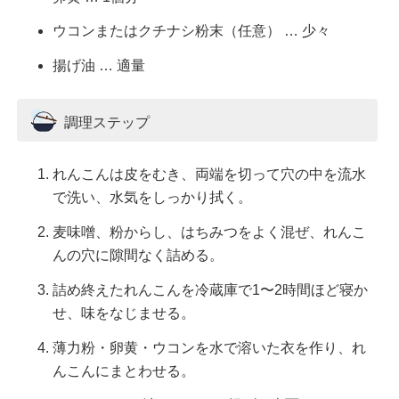
ウコンまたはクチナシ粉末（任意） … 少々
揚げ油 … 適量
調理ステップ
れんこんは皮をむき、両端を切って穴の中を流水
で洗い、水気をしっかり拭く。
麦味噌、粉からし、はちみつをよく混ぜ、れんこ
んの穴に隙間なく詰める。
詰め終えたれんこんを冷蔵庫で1〜2時間ほど寝か
せ、味をなじませる。
薄力粉・卵黄・ウコンを水で溶いた衣を作り、れ
んこんにまとわせる。