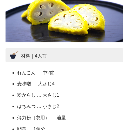
材料｜4人前
れんこん … 中2節
麦味噌 … 大さじ4
粉からし … 大さじ1
はちみつ … 小さじ2
薄力粉（衣用） … 適量
卵黄 … 1個分