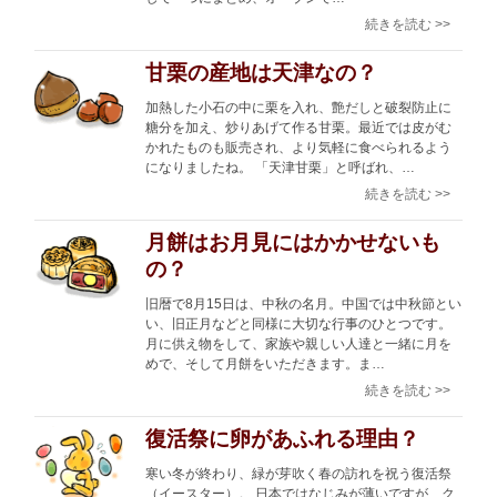
続きを読む >>
甘栗の産地は天津なの？
加熱した小石の中に栗を入れ、艶だしと破裂防止に
糖分を加え、炒りあげて作る甘栗。最近では皮がむ
かれたものも販売され、より気軽に食べられるよう
になりましたね。 「天津甘栗」と呼ばれ、…
続きを読む >>
月餅はお月見にはかかせないも
の？
旧暦で8月15日は、中秋の名月。中国では中秋節とい
い、旧正月などと同様に大切な行事のひとつです。
月に供え物をして、家族や親しい人達と一緒に月を
めで、そして月餅をいただきます。ま…
続きを読む >>
復活祭に卵があふれる理由？
寒い冬が終わり、緑が芽吹く春の訪れを祝う復活祭
（イースター）。 日本ではなじみが薄いですが、ク