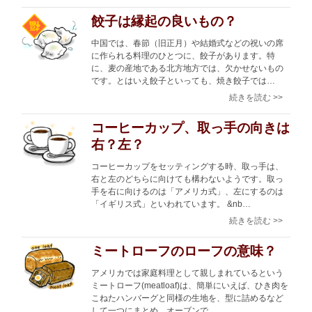
餃子は縁起の良いもの？
中国では、春節（旧正月）や結婚式などの祝いの席
に作られる料理のひとつに、餃子があります。特
に、麦の産地である北方地方では、欠かせないもの
です。とはいえ餃子といっても、焼き餃子では…
続きを読む >>
コーヒーカップ、取っ手の向きは
右？左？
コーヒーカップをセッティングする時、取っ手は、
右と左のどちらに向けても構わないようです。取っ
手を右に向けるのは「アメリカ式」、左にするのは
「イギリス式」といわれています。 &nb…
続きを読む >>
ミートローフのローフの意味？
アメリカでは家庭料理として親しまれているという
ミートローフ(meatloaf)は、簡単にいえば、ひき肉を
こねたハンバーグと同様の生地を、型に詰めるなど
して一つにまとめ、オーブンで…