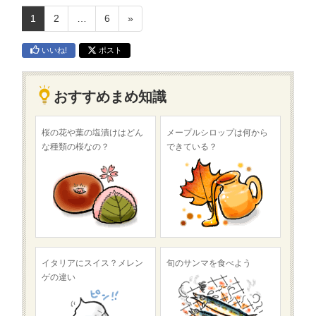
1
2
…
6
»
いいね!
ポスト
おすすめまめ知識
桜の花や葉の塩漬けはどん
メープルシロップは何から
な種類の桜なの？
できている？
イタリアにスイス？メレン
旬のサンマを食べよう
ゲの違い