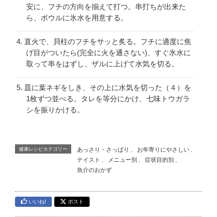
安に、フチの方向を揃えて打つ。串打ちが出来た
ら、ボウルに氷水を用意する。
直火で、貝柱のフチをサッと炙る。フチに適度に焦
げ目がついたら(完全に火を通さない)、すぐ氷水に
取って串をはずし、ザルに上げて水気を切る。
皿に葉ネギをしき、その上に水気を切った（４）を
1枚ずつ並べる。タレを等分にかけ、七味トウガラ
シを振りかける。
健康レシピカテゴリー
あっさり・さっぱり
、
お年寄りにやさしい
、
テイスト
、
メニュー別
、
症状目的別
、
魚介のおかず
いいね!
ポスト