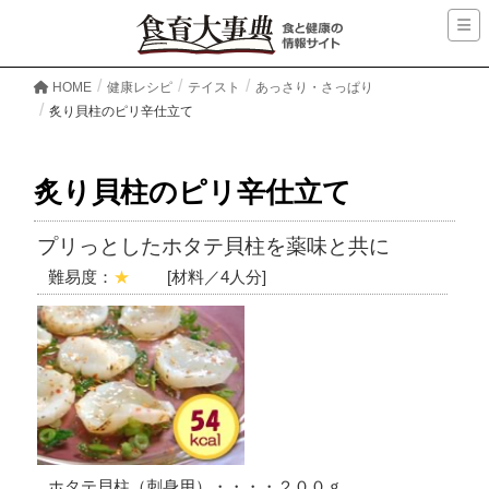
HOME
健康レシピ
テイスト
あっさり・さっぱり
炙り貝柱のピリ辛仕立て
炙り貝柱のピリ辛仕立て
プリっとしたホタテ貝柱を薬味と共に
難易度：
★
[材料／4人分]
ホタテ貝柱（刺身用）・・・・２００ｇ