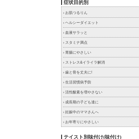
症状目的別
お肌つるりん
ヘルシーダイエット
血液サラッと
スタミナ満点
胃腸にやさしい
ストレス&イライラ解消
歯と骨を丈夫に!
生活習慣病予防
活性酸素を増やさない
成長期の子ども達に
妊娠中のママさんへ
お年寄りにやさしい
テイスト別味付け(味付け)