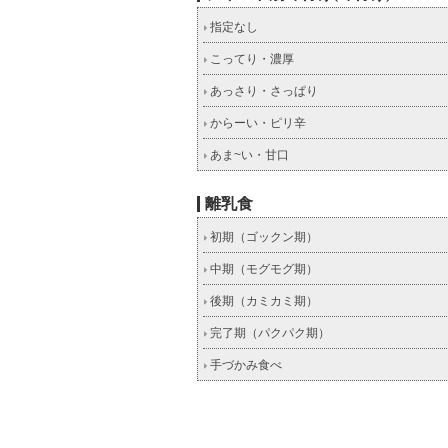
指定なし
こってり・濃厚
あっさり・さっぱり
からーい・ピリ辛
あま~い・甘口
離乳食
初期（ゴックン期）
中期（モグモグ期）
後期（カミカミ期）
完了期（パクパク期）
手づかみ食べ