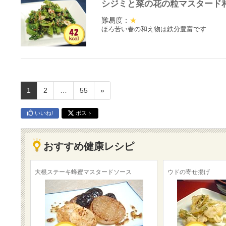
シジミと菜の花の粒マスタード
難易度：
★
ほろ苦い春の和え物は鉄分豊富です
1
2
…
55
»
いいね!
ポスト
おすすめ健康レシピ
大根ステーキ蜂蜜マスタードソース
ウドの寄せ揚げ