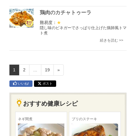
鶏肉のカチャトゥーラ
難易度：
★
隠し味のビネガーでさっぱり仕上げた猟師風トマ
ト煮
続きを読む >>
1
2
…
19
»
いいね!
ポスト
おすすめ健康レシピ
ネギ間煮
ブリのステーキ