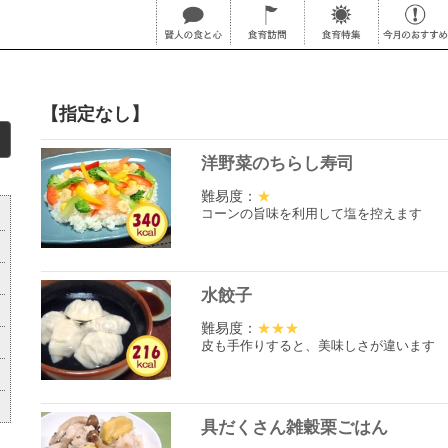
【指定なし】
洋野菜のちらし寿司
難易度：
★
コーンの旨味を利用して塩を控えます
水餃子
難易度：
★★★
皮も手作りすると、美味しさが違います
具だくさん雑穀栗ごはん