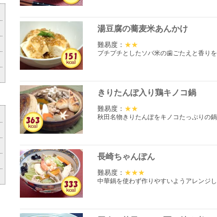
湯豆腐の蕎麦米あんかけ
難易度：
★★
プチプチとしたソバ米の歯ごたえと香りを
きりたんぽ入り鶏キノコ鍋
難易度：
★★
秋田名物きりたんぽをキノコたっぷりの鍋
長崎ちゃんぽん
難易度：
★★★
中華鍋を使わず作りやすいようアレンジし