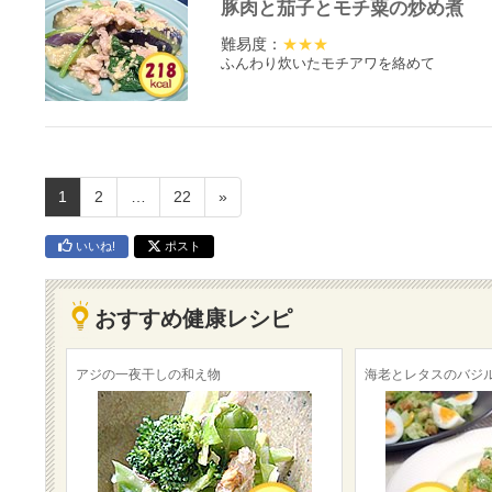
豚肉と茄子とモチ粟の炒め煮
難易度：
★★★
ふんわり炊いたモチアワを絡めて
1
2
…
22
»
いいね!
ポスト
おすすめ健康レシピ
アジの一夜干しの和え物
海老とレタスのバジ