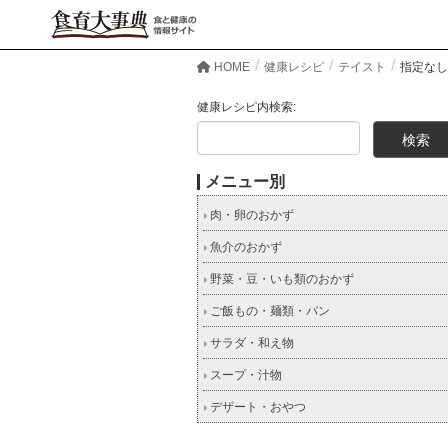
HOME
健康レシピ
テイスト
指定なし
健康レシピ内検索:
メニュー別
肉・卵のおかず
魚介のおかず
野菜・豆・いも類のおかず
ご飯もの・麺類・パン
サラダ・和え物
スープ・汁物
デザート・おやつ