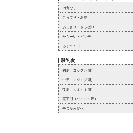
指定なし
こってり・濃厚
あっさり・さっぱり
からーい・ピリ辛
あま~い・甘口
離乳食
初期（ゴックン期）
中期（モグモグ期）
後期（カミカミ期）
完了期（パクパク期）
手づかみ食べ