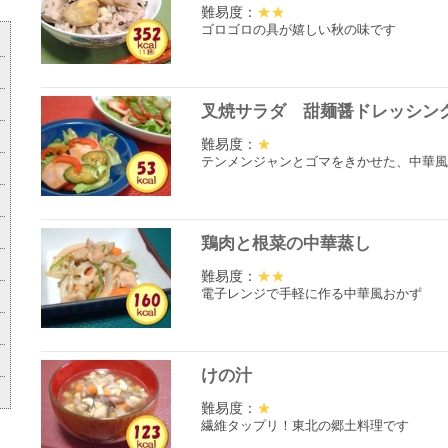
難易度：
★★
ゴロゴロの具が嬉しい秋の味です
叉焼サラダ 甜麺醤ドレッシン
難易度：
★
テンメンジャンとゴマをきかせた、中華風
鶏肉と根菜の中華蒸し
難易度：
★★
電子レンジで手軽に作る中華風おかず
けの汁
難易度：
★
繊維タップリ！東北の郷土料理です