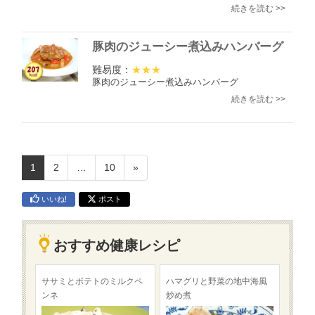
続きを読む >>
豚肉のジューシー煮込みハンバーグ
難易度：
★★★
豚肉のジューシー煮込みハンバーグ
続きを読む >>
1
2
…
10
»
いいね!
ポスト
おすすめ健康レシピ
ササミとポテトのミルクペ
ハマグリと野菜の地中海風
ンネ
炒め煮