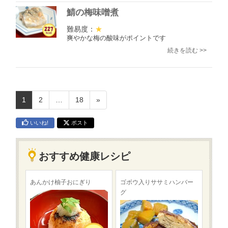
鯖の梅味噌煮
難易度：
★
爽やかな梅の酸味がポイントです
続きを読む >>
1
2
…
18
»
いいね!
ポスト
おすすめ健康レシピ
あんかけ柚子おにぎり
ゴボウ入りササミハンバー
グ