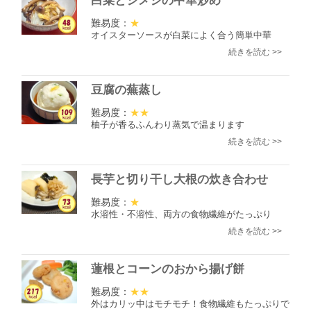
白菜とシメジの中華炒め
難易度：
★
オイスターソースが白菜によく合う簡単中華
続きを読む >>
豆腐の蕪蒸し
難易度：
★★
柚子が香るふんわり蒸気で温まります
続きを読む >>
長芋と切り干し大根の炊き合わせ
難易度：
★
水溶性・不溶性、両方の食物繊維がたっぷり
続きを読む >>
蓮根とコーンのおから揚げ餅
難易度：
★★
外はカリッ中はモチモチ！食物繊維もたっぷりで