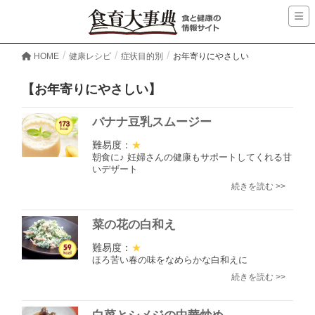
HOME
健康レシピ
症状目的別
お年寄りにやさしい
【お年寄りにやさしい】
バナナ豆乳スムージー
難易度：
★
朝食に♪ 妊婦さんの健康もサポートしてくれる甘
いデザート
続きを読む >>
菜の花の白和え
難易度：
★
ほろ苦い春の味をなめらかな白和えに
続きを読む >>