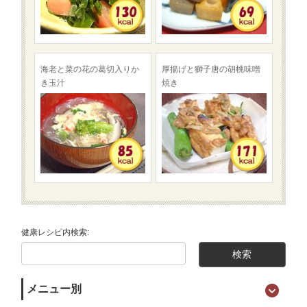
海老と菜の花の葛切入りか
厚揚げと獅子唐の胡桃味噌
き玉汁
焼き
健康レシピ内検索:
メニュー別