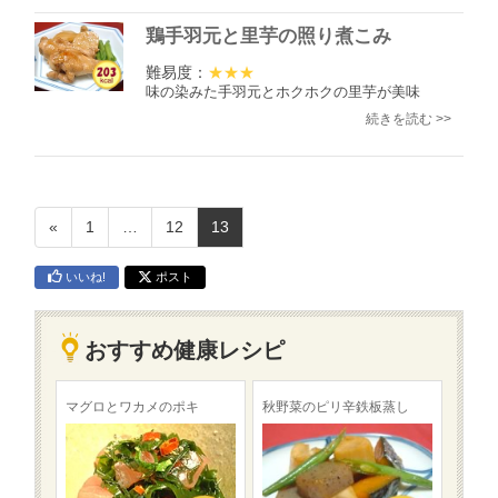
鶏手羽元と里芋の照り煮こみ
難易度：
★★★
味の染みた手羽元とホクホクの里芋が美味
続きを読む >>
«
1
…
12
13
いいね!
ポスト
おすすめ健康レシピ
マグロとワカメのポキ
秋野菜のピリ辛鉄板蒸し